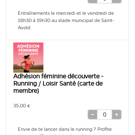
Retirer
Ajouter
une
une
Entraînements le mercredi et le vendredi de 
unité
unité
18h30 à 19h30 au stade municipal de Saint-
Avold.
Adhésion féminine découverte -
Running / Loisir Santé (carte de
membre)
35,00 €
Retirer
Ajouter
une
une
Envie de te lancer dans le running ? Profite 
unité
unité