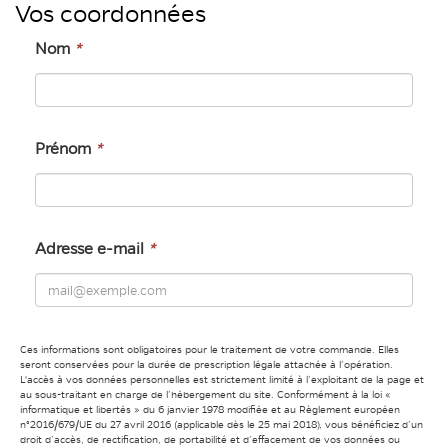
Vos coordonnées
Nom
*
Prénom
*
Adresse e-mail
*
Ces informations sont obligatoires pour le traitement de votre commande. Elles
seront conservées pour la durée de prescription légale attachée à l’opération.
L'accès à vos données personnelles est strictement limité à l’exploitant de la page et
au sous-traitant en charge de l’hébergement du site. Conformément à la loi «
informatique et libertés » du 6 janvier 1978 modifiée et au Règlement européen
n°2016/679/UE du 27 avril 2016 (applicable dès le 25 mai 2018), vous bénéficiez d’un
droit d’accès, de rectification, de portabilité et d’effacement de vos données ou