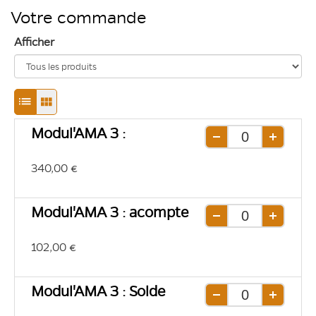
Votre commande
Afficher
Passage
Passage
en
en
Modul'AMA 3 :
mode
mode
Retirer
Ajouter
une
une
d'affichage
d'affichage
340,00 €
unité
unité
liste
grille
Modul'AMA 3 : acompte
Retirer
Ajouter
une
une
102,00 €
unité
unité
Modul'AMA 3 : Solde
Retirer
Ajouter