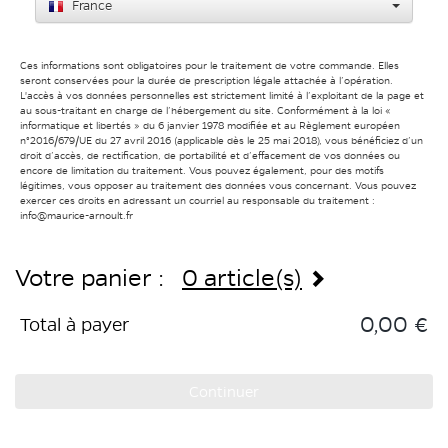
France
Ces informations sont obligatoires pour le traitement de votre commande. Elles
seront conservées pour la durée de prescription légale attachée à l’opération.
L'accès à vos données personnelles est strictement limité à l’exploitant de la page et
au sous-traitant en charge de l’hébergement du site. Conformément à la loi «
informatique et libertés » du 6 janvier 1978 modifiée et au Règlement européen
n°2016/679/UE du 27 avril 2016 (applicable dès le 25 mai 2018), vous bénéficiez d’un
droit d’accès, de rectification, de portabilité et d’effacement de vos données ou
encore de limitation du traitement. Vous pouvez également, pour des motifs
légitimes, vous opposer au traitement des données vous concernant. Vous pouvez
exercer ces droits en adressant un courriel au responsable du traitement :
info@maurice-arnoult.fr
Votre panier :
0 article(s)
0,00 €
Total à payer
Continuer