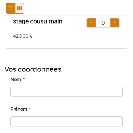
Passage
Passage
en
en
stage cousu main
mode
mode
Retirer
Ajouter
une
une
d'affichage
d'affichage
420,00 €
unité
unité
liste
grille
Vos coordonnées
Nom
*
Prénom
*