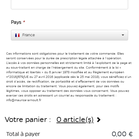
Pays
*
France
Ces informations sont obligatoires pour le traitement de votre commande. Elles
seront conservées pour la durée de prescription légale attachée à l’opération.
L'accès à vos données personnelles est strictement limité à l’exploitant de la page et
au sous-traitant en charge de l’hébergement du site. Conformément à la loi «
informatique et libertés » du 6 janvier 1978 modifiée et au Règlement européen
n°2016/679/UE du 27 avril 2016 (applicable dès le 25 mai 2018), vous bénéficiez d’un
droit d’accès, de rectification, de portabilité et d’effacement de vos données ou
encore de limitation du traitement. Vous pouvez également, pour des motifs
légitimes, vous opposer au traitement des données vous concernant. Vous pouvez
exercer ces droits en adressant un courriel au responsable du traitement :
info@maurice-arnoult.fr
Votre panier :
0 article(s)
0,00 €
Total à payer