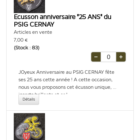
d'affichage
d'affichage
liste
grille
Ecusson anniversaire "25 ANS" du
PSIG CERNAY
Articles en vente
7,00 €
(Stock : 83)
Retirer
Ajouter
une
une
JOyeux Anniversaire au PSIG CERNAY fête 
unité
unité
ses 25 ans cette année ! A cette occasion, 
nous vous proposons cet écusson unique, 
inserts brillants et or ! 
Détails