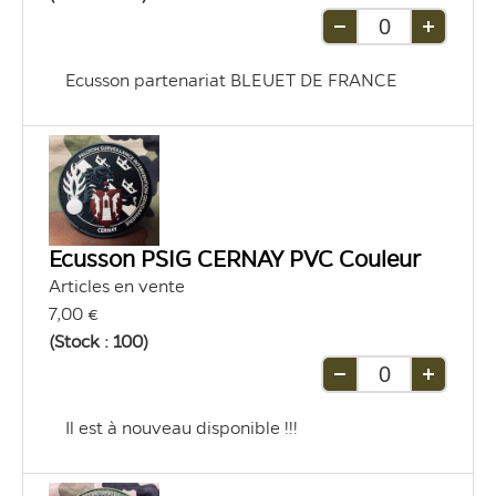
Retirer
Ajouter
une
une
Ecusson partenariat BLEUET DE FRANCE
unité
unité
Ecusson PSIG CERNAY PVC Couleur
Articles en vente
7,00 €
(Stock : 100)
Retirer
Ajouter
une
une
Il est à nouveau disponible !!!
unité
unité