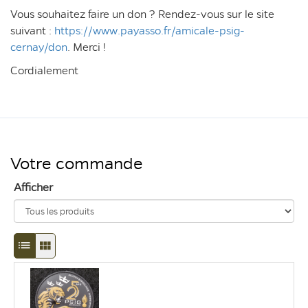
Vous souhaitez faire un don ? Rendez-vous sur le site
suivant :
https://www.payasso.fr/amicale-psig-
cernay/don
. Merci !
Cordialement
Votre commande
Afficher
Passage
Passage
en
en
mode
mode