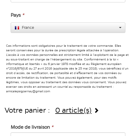
Pays
*
France
Ces informations sont obligatoires pour le traitement de votre commande. Elles
seront conservées pour la durée de prescription légale attachée à l’opération.
L'accès à vos données personnelles est strictement limité à l’exploitant de la page et
au sous-traitant en charge de l’hébergement du site. Conformément à la loi «
informatique et libertés » du 6 janvier 1978 modifiée et au Règlement européen
n°2016/679/UE du 27 avril 2016 (applicable dès le 25 mai 2018), vous bénéficiez d’un
droit d’accès, de rectification, de portabilité et d’effacement de vos données ou
encore de limitation du traitement. Vous pouvez également, pour des motifs
légitimes, vous opposer au traitement des données vous concernant. Vous pouvez
exercer ces droits en adressant un courriel au responsable du traitement :
amicalepsigcernay@gmail.com
Votre panier :
0 article(s)
Mode de livraison
*