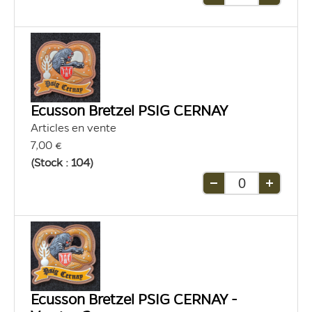
Retirer
Ajouter
une
une
unité
unité
Ecusson Bretzel PSIG CERNAY
Articles en vente
7,00 €
(Stock : 104)
Retirer
Ajouter
une
une
unité
unité
Ecusson Bretzel PSIG CERNAY -