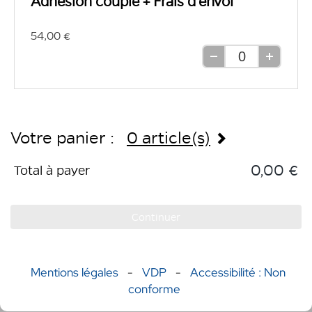
Adhésion couple + Frais d'envoi
54,00 €
Retirer
Ajouter
une
une
unité
unité
Votre panier :
0 article(s)
0,00 €
Total à payer
Continuer
Mentions légales
-
VDP
-
Accessibilité : Non
conforme