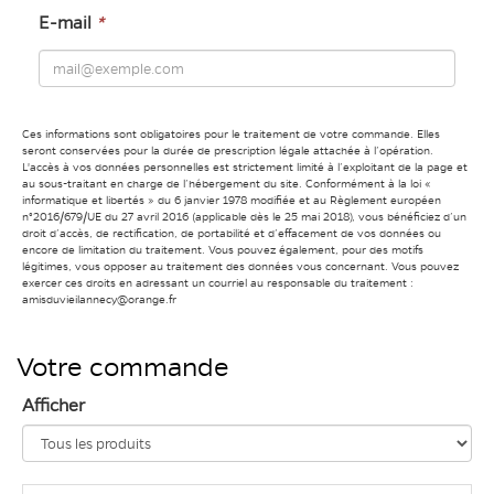
E-mail
*
Ces informations sont obligatoires pour le traitement de votre commande. Elles
seront conservées pour la durée de prescription légale attachée à l’opération.
L'accès à vos données personnelles est strictement limité à l’exploitant de la page et
au sous-traitant en charge de l’hébergement du site. Conformément à la loi «
informatique et libertés » du 6 janvier 1978 modifiée et au Règlement européen
n°2016/679/UE du 27 avril 2016 (applicable dès le 25 mai 2018), vous bénéficiez d’un
droit d’accès, de rectification, de portabilité et d’effacement de vos données ou
encore de limitation du traitement. Vous pouvez également, pour des motifs
légitimes, vous opposer au traitement des données vous concernant. Vous pouvez
exercer ces droits en adressant un courriel au responsable du traitement :
amisduvieilannecy@orange.fr
Votre commande
Afficher