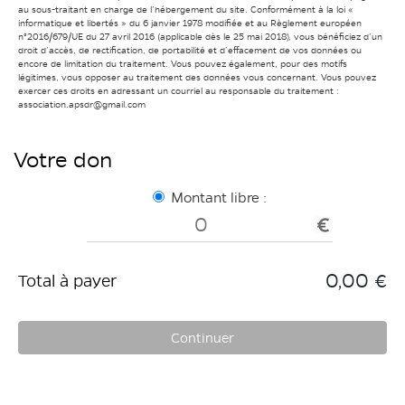
au sous-traitant en charge de l’hébergement du site. Conformément à la loi «
informatique et libertés » du 6 janvier 1978 modifiée et au Règlement européen
n°2016/679/UE du 27 avril 2016 (applicable dès le 25 mai 2018), vous bénéficiez d’un
droit d’accès, de rectification, de portabilité et d’effacement de vos données ou
encore de limitation du traitement. Vous pouvez également, pour des motifs
légitimes, vous opposer au traitement des données vous concernant. Vous pouvez
exercer ces droits en adressant un courriel au responsable du traitement :
association.apsdr@gmail.com
Votre don
Montant libre :
0,00 €
Total à payer
Continuer