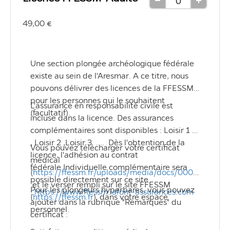
Retirer
Ajouter
une
une
49,00 €
unité
unité
Une section plongée archéologique fédérale 
existe au sein de l'Aresmar. A ce titre, nous 
pouvons délivrer des licences de la FFESSM 
pour les personnes qui le souhaitent 
L'assurance en responsabilité civile est 
(facultatif).
incluse dans la licence. Des assurances 
complémentaires sont disponibles : Loisir 1 
, Loisir 2 ,Loisir 3  ....  Dès l'obtention de la 
Vous pouvez télécharger votre certificat 
licence, l'adhésion au contrat 
médical 
fédérale Individuelle complémentaire sera 
(
https://ffessm.fr/uploads/media/docs/0001/10/c
possible directement sur ce site 
 et le verser rempli sur le site FFESSM 
Pour les plongeurs hyperbares, vous pouvez 
: 
https://www.ffessm.lafont-assurances.com
(
https://ffessm.fr
), dans votre espace 
ajouter dans la rubrique "Remarques" du 
personnel.
certificat : 