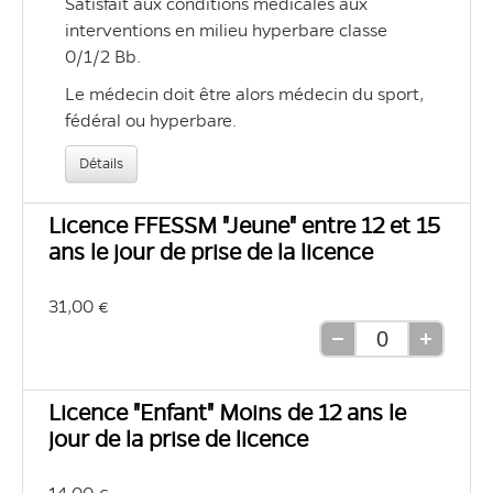
Satisfait aux conditions médicales aux 
interventions en milieu hyperbare classe 
0/1/2 Bb. 
Le médecin doit être alors médecin du sport, 
fédéral ou hyperbare.
Détails
Licence FFESSM "Jeune" entre 12 et 15
ans le jour de prise de la licence
31,00 €
Retirer
Ajouter
une
une
unité
unité
Licence "Enfant" Moins de 12 ans le
jour de la prise de licence