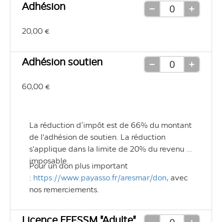
Adhésion
Retirer
Ajouter
une
une
20,00 €
unité
unité
Adhésion soutien
Retirer
Ajouter
une
une
60,00 €
unité
unité
La réduction d’impôt est de 66% du montant 
de l'adhésion de soutien. La réduction 
s'applique dans la limite de 20% du revenu 
imposable.
Pour un don plus important 
: 
https://www.payasso.fr/aresmar/don
, avec 
nos remerciements.
Licence FFESSM "Adulte"