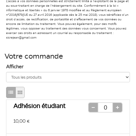
L'accès à vos données personnelles est strictement limité à l’exploitant de la page et
au sous-traitant en charge de l’hébergement du site. Conformément à la loi «
informatique et libertés » du 6 janvier 1978 modifiée et au Règlement européen
n°2016/679/UE du 27 avril 2016 (applicable dès le 25 mai 2018), vous bénéficiez d’un
droit d’accès, de rectification, de portabilité et d’effacement de vos données ou
encore de limitation du traitement. Vous pouvez également, pour des motifs
légitimes, vous opposer au traitement des données vous concernant. Vous pouvez
exercer ces droits en adressant un courriel au responsable du traitement :
sicrejean@gmail.com
Votre commande
Afficher
Passage
Passage
en
en
Adhésion étudiant
mode
mode
Retirer
Ajouter
une
une
d'affichage
d'affichage
10,00 €
unité
unité
liste
grille