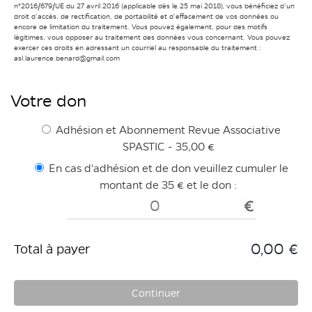
n°2016/679/UE du 27 avril 2016 (applicable dès le 25 mai 2018), vous bénéficiez d’un
droit d’accès, de rectification, de portabilité et d’effacement de vos données ou
encore de limitation du traitement. Vous pouvez également, pour des motifs
légitimes, vous opposer au traitement des données vous concernant. Vous pouvez
exercer ces droits en adressant un courriel au responsable du traitement :
asl.laurence.benard@gmail.com
Votre don
Adhésion et Abonnement Revue Associative
SPASTIC - 35,00 €
En cas d'adhésion et de don veuillez cumuler le
montant de 35 € et le don :
0,00 €
Total à payer
Continuer