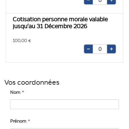
Retirer
Ajouter
une
une
unité
unité
Cotisation personne morale valable
jusqu'au 31 Décembre 2026
100,00 €
Retirer
Ajouter
une
une
unité
unité
Vos coordonnées
Nom
*
Prénom
*