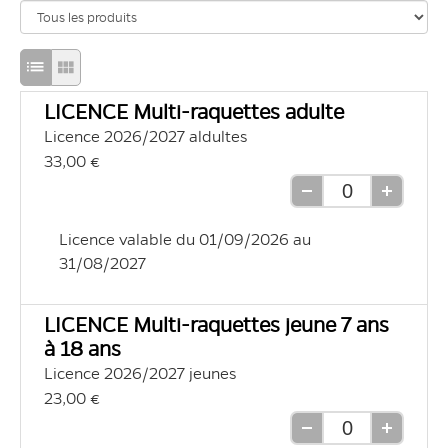
Passage
Passage
en
en
LICENCE Multi-raquettes adulte
mode
mode
Licence 2026/2027 aldultes
d'affichage
d'affichage
33,00 €
liste
grille
Retirer
Ajouter
une
une
Licence valable du 01/09/2026 au 
unité
unité
31/08/2027
LICENCE Multi-raquettes jeune 7 ans
à 18 ans
Licence 2026/2027 jeunes
23,00 €
Retirer
Ajouter