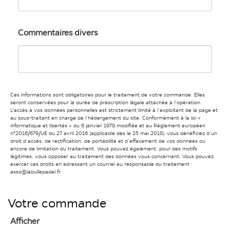
Commentaires divers
Ces informations sont obligatoires pour le traitement de votre commande. Elles
seront conservées pour la durée de prescription légale attachée à l’opération.
L'accès à vos données personnelles est strictement limité à l’exploitant de la page et
au sous-traitant en charge de l’hébergement du site. Conformément à la loi «
informatique et libertés » du 6 janvier 1978 modifiée et au Règlement européen
n°2016/679/UE du 27 avril 2016 (applicable dès le 25 mai 2018), vous bénéficiez d’un
droit d’accès, de rectification, de portabilité et d’effacement de vos données ou
encore de limitation du traitement. Vous pouvez également, pour des motifs
légitimes, vous opposer au traitement des données vous concernant. Vous pouvez
exercer ces droits en adressant un courriel au responsable du traitement :
asso@labullepadel.fr
Votre commande
Afficher