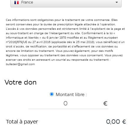
France
Ces informations sont obligatoires pour le traitement de votre commande. Elles
seront conservées pour la durée de prescription légale attachée à l’opération.
L'accès à vos données personnelles est strictement limité à l’exploitant de la page et
au sous-traitant en charge de l’hébergement du site. Conformément à la loi «
informatique et libertés » du 6 janvier 1978 modifiée et au Règlement européen
n°2016/679/UE du 27 avril 2016 (applicable dès le 25 mai 2018), vous bénéficiez d’un
droit d’accès, de rectification, de portabilité et d’effacement de vos données ou
encore de limitation du traitement. Vous pouvez également, pour des motifs
légitimes, vous opposer au traitement des données vous concernant. Vous pouvez
exercer ces droits en adressant un courriel au responsable du traitement :
bulledeir@gmail.com
Votre don
Montant libre :
0,00 €
Total à payer