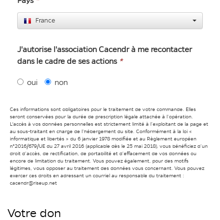
Pays
*
France
J'autorise l'association Cacendr à me recontacter
dans le cadre de ses actions
*
oui
non
Ces informations sont obligatoires pour le traitement de votre commande. Elles
seront conservées pour la durée de prescription légale attachée à l’opération.
L'accès à vos données personnelles est strictement limité à l’exploitant de la page et
au sous-traitant en charge de l’hébergement du site. Conformément à la loi «
informatique et libertés » du 6 janvier 1978 modifiée et au Règlement européen
n°2016/679/UE du 27 avril 2016 (applicable dès le 25 mai 2018), vous bénéficiez d’un
droit d’accès, de rectification, de portabilité et d’effacement de vos données ou
encore de limitation du traitement. Vous pouvez également, pour des motifs
légitimes, vous opposer au traitement des données vous concernant. Vous pouvez
exercer ces droits en adressant un courriel au responsable du traitement :
cacendr@riseup.net
Votre don