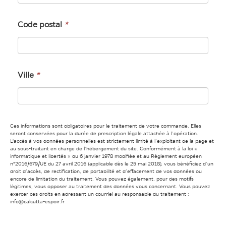
Code postal
*
Ville
*
Ces informations sont obligatoires pour le traitement de votre commande. Elles
seront conservées pour la durée de prescription légale attachée à l’opération.
L'accès à vos données personnelles est strictement limité à l’exploitant de la page et
au sous-traitant en charge de l’hébergement du site. Conformément à la loi «
informatique et libertés » du 6 janvier 1978 modifiée et au Règlement européen
n°2016/679/UE du 27 avril 2016 (applicable dès le 25 mai 2018), vous bénéficiez d’un
droit d’accès, de rectification, de portabilité et d’effacement de vos données ou
encore de limitation du traitement. Vous pouvez également, pour des motifs
légitimes, vous opposer au traitement des données vous concernant. Vous pouvez
exercer ces droits en adressant un courriel au responsable du traitement :
info@calcutta-espoir.fr