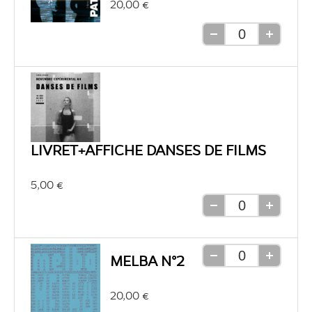
20,00 €
Retirer
Ajouter
une
une
unité
unité
LIVRET+AFFICHE DANSES DE FILMS
5,00 €
Retirer
Ajouter
une
une
unité
unité
MELBA N°2
Retirer
Ajouter
une
une
20,00 €
unité
unité