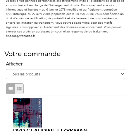
L'accès à vos données personnelles est strictement limité à l’exploitant de la page et
au sous-traitant en charge de l’hébergement du site. Conformément à la loi «
informatique et libertés » du 6 janvier 1978 modifiée et au Règlement européen
n°2016/679/UE du 27 avril 2016 (applicable dès le 25 mai 2018), vous bénéficiez d’un
droit d’accès, de rectification, de portabilité et d’effacement de vos données ou
encore de limitation du traitement. Vous pouvez également, pour des motifs
légitimes, vous opposer au traitement des données vous concernant. Vous pouvez
exercer ces droits en adressant un courriel au responsable du traitement :
cinedoc@wanadoo.fr
Votre commande
Afficher
Passage
Passage
en
en
mode
mode
d'affichage
d'affichage
liste
grille