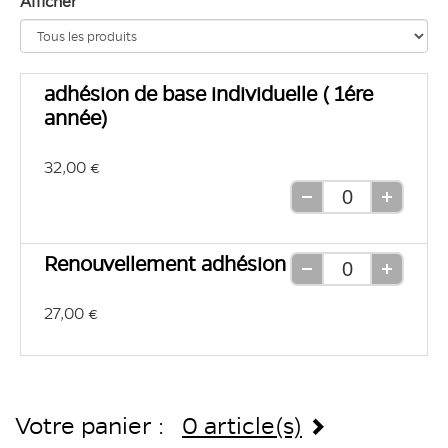
Afficher
adhésion de base individuelle ( 1ére
année)
32,00 €
Retirer
Ajouter
une
une
unité
unité
Renouvellement adhésion
Retirer
Ajouter
une
une
27,00 €
unité
unité
Votre panier :
0 article(s)