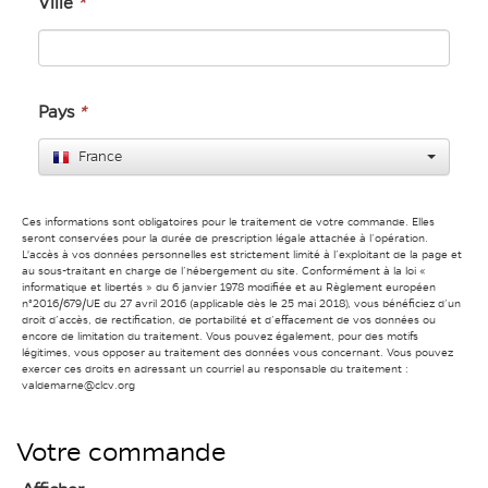
Ville
*
Pays
*
France
Ces informations sont obligatoires pour le traitement de votre commande. Elles
seront conservées pour la durée de prescription légale attachée à l’opération.
L'accès à vos données personnelles est strictement limité à l’exploitant de la page et
au sous-traitant en charge de l’hébergement du site. Conformément à la loi «
informatique et libertés » du 6 janvier 1978 modifiée et au Règlement européen
n°2016/679/UE du 27 avril 2016 (applicable dès le 25 mai 2018), vous bénéficiez d’un
droit d’accès, de rectification, de portabilité et d’effacement de vos données ou
encore de limitation du traitement. Vous pouvez également, pour des motifs
légitimes, vous opposer au traitement des données vous concernant. Vous pouvez
exercer ces droits en adressant un courriel au responsable du traitement :
valdemarne@clcv.org
Votre commande