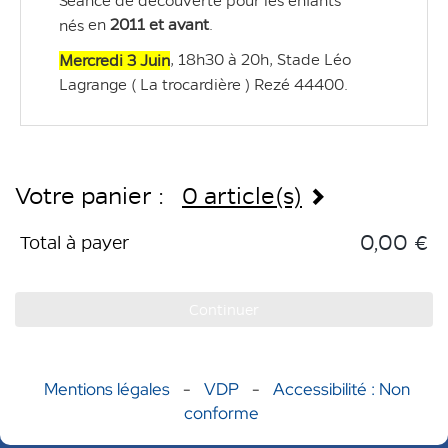
Séance de découverte pour les enfants 
unité
unité
 en 
2011 et avant
.
nés
, 18h30 à 20h, Stade Léo 
Mercredi 3 Juin
Lagrange ( La trocardière ) Rezé 44400.
Votre panier :
0 article(s)
0,00 €
Total à payer
Continuer
Mentions légales
-
VDP
-
Accessibilité : Non
conforme