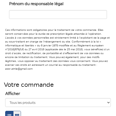
Prénom du responsable légal
Ces informations sont obligatoires pour le traitement de votre commande. Elles
seront conservées pour la durée de prescription légale attachée à l’opération.
L'accès à vos données personnelles est strictement limité à l’exploitant de la page et
au sous-traitant en charge de l’hébergement du site. Conformément à la loi «
informatique et libertés » du 6 janvier 1978 modifiée et au Règlement européen
n°2016/679/UE du 27 avril 2016 (applicable dès le 25 mai 2018), vous bénéficiez d’un
droit d’accès, de rectification, de portabilité et d’effacement de vos données ou
encore de limitation du traitement. Vous pouvez également, pour des motifs
légitimes, vous opposer au traitement des données vous concernant. Vous pouvez
exercer ces droits en adressant un courriel au responsable du traitement :
asbr.athle@gmail.com
Votre commande
Afficher
Passage
Passage