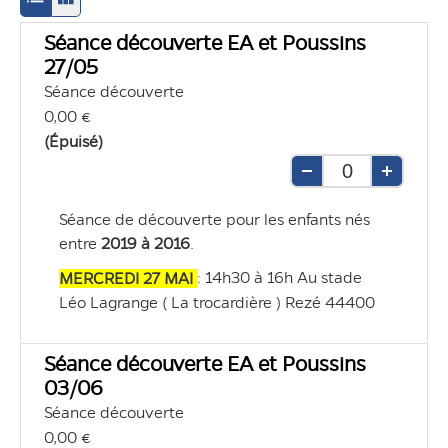
en
en
Séance découverte EA et Poussins
mode
mode
27/05
d'affichage
d'affichage
Séance découverte
0,00 €
liste
grille
(Épuisé)
Retirer
Ajouter
une
une
Séance de découverte pour les enfants nés 
unité
unité
entre 
2019 à 2016
. 
: 14h30 à 16h Au stade 
MERCREDI 27 MAI 
Léo Lagrange ( La trocardière ) Rezé 44400
Séance découverte EA et Poussins
03/06
Séance découverte
0,00 €