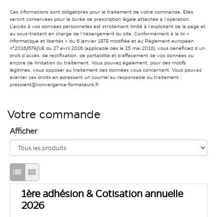
Ces informations sont obligatoires pour le traitement de votre commande. Elles
seront conservées pour la durée de prescription légale attachée à l’opération.
L'accès à vos données personnelles est strictement limité à l’exploitant de la page et
au sous-traitant en charge de l’hébergement du site. Conformément à la loi «
informatique et libertés » du 6 janvier 1978 modifiée et au Règlement européen
n°2016/679/UE du 27 avril 2016 (applicable dès le 25 mai 2018), vous bénéficiez d’un
droit d’accès, de rectification, de portabilité et d’effacement de vos données ou
encore de limitation du traitement. Vous pouvez également, pour des motifs
légitimes, vous opposer au traitement des données vous concernant. Vous pouvez
exercer ces droits en adressant un courriel au responsable du traitement :
president@convergence-formateurs.fr
Votre commande
Afficher
Passage
Passage
en
en
1ère adhésion & Cotisation annuelle
mode
mode
2026