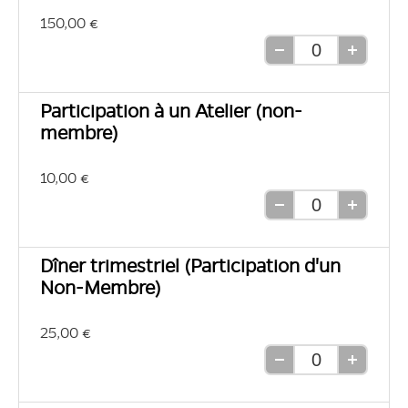
d'affichage
d'affichage
150,00 €
liste
grille
Retirer
Ajouter
une
une
unité
unité
Participation à un Atelier (non-
membre)
10,00 €
Retirer
Ajouter
une
une
unité
unité
Dîner trimestriel (Participation d'un
Non-Membre)
25,00 €
Retirer
Ajouter
une
une