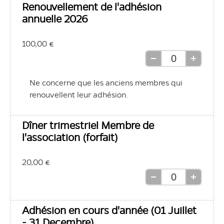
unité
unité
Renouvellement de l'adhésion
annuelle 2026
100,00 €
Retirer
Ajouter
une
une
Ne concerne que les anciens membres qui 
unité
unité
renouvellent leur adhésion.
Dîner trimestriel Membre de
l'association (forfait)
20,00 €
Retirer
Ajouter
une
une
unité
unité
Adhésion en cours d'année (01 Juillet
- 31 Decembre)