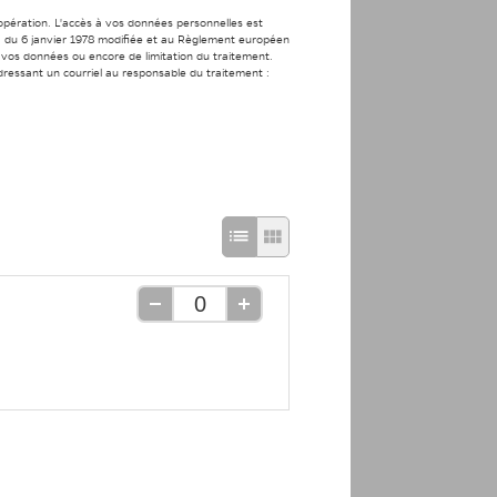
’opération. L'accès à vos données personnelles est
s » du 6 janvier 1978 modifiée et au Règlement européen
de vos données ou encore de limitation du traitement.
ressant un courriel au responsable du traitement :
Passage
Passage
en
en
mode
mode
Retirer
Ajouter
d'affichage
d'affichage
une
une
unité
unité
liste
grille