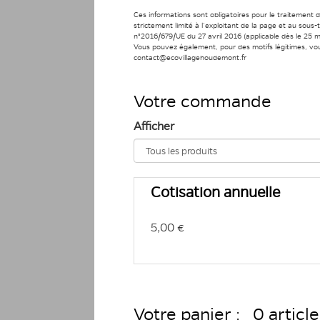
Ces informations sont obligatoires pour le traitement 
strictement limité à l’exploitant de la page et au sou
n°2016/679/UE du 27 avril 2016 (applicable dès le 25 ma
Vous pouvez également, pour des motifs légitimes, vo
contact@ecovillagehoudemont.fr
Votre commande
Afficher
Cotisation annuelle
5,00 €
Votre panier :
0 article