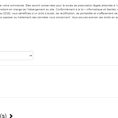
de votre commande. Elles seront conservées pour la durée de prescription légale attachée à l
s-traitant en charge de l’hébergement du site. Conformément à la loi « informatique et liberté
i 2018), vous bénéficiez d’un droit d’accès, de rectification, de portabilité et d’effacement 
us opposer au traitement des données vous concernant. Vous pouvez exercer ces droits en ad
(s)