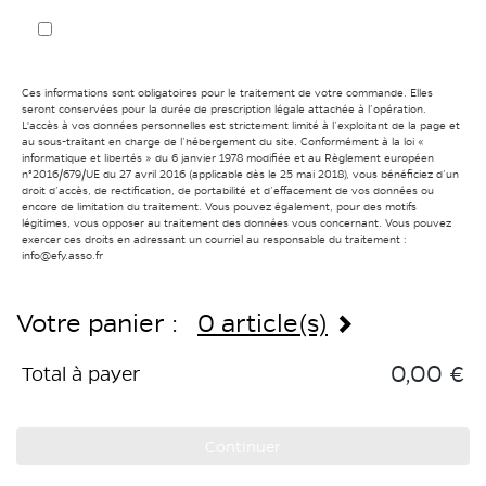
Ces informations sont obligatoires pour le traitement de votre commande. Elles
seront conservées pour la durée de prescription légale attachée à l’opération.
L'accès à vos données personnelles est strictement limité à l’exploitant de la page et
au sous-traitant en charge de l’hébergement du site. Conformément à la loi «
informatique et libertés » du 6 janvier 1978 modifiée et au Règlement européen
n°2016/679/UE du 27 avril 2016 (applicable dès le 25 mai 2018), vous bénéficiez d’un
droit d’accès, de rectification, de portabilité et d’effacement de vos données ou
encore de limitation du traitement. Vous pouvez également, pour des motifs
légitimes, vous opposer au traitement des données vous concernant. Vous pouvez
exercer ces droits en adressant un courriel au responsable du traitement :
info@efy.asso.fr
Votre panier :
0 article(s)
0,00 €
Total à payer
Continuer