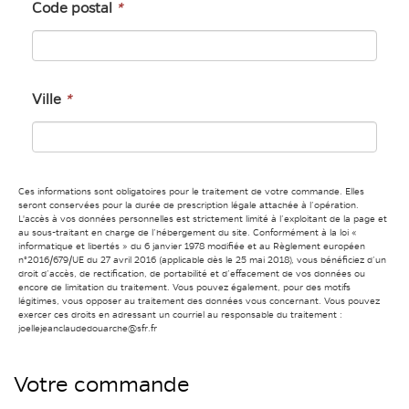
Code postal
*
Ville
*
Ces informations sont obligatoires pour le traitement de votre commande. Elles
seront conservées pour la durée de prescription légale attachée à l’opération.
L'accès à vos données personnelles est strictement limité à l’exploitant de la page et
au sous-traitant en charge de l’hébergement du site. Conformément à la loi «
informatique et libertés » du 6 janvier 1978 modifiée et au Règlement européen
n°2016/679/UE du 27 avril 2016 (applicable dès le 25 mai 2018), vous bénéficiez d’un
droit d’accès, de rectification, de portabilité et d’effacement de vos données ou
encore de limitation du traitement. Vous pouvez également, pour des motifs
légitimes, vous opposer au traitement des données vous concernant. Vous pouvez
exercer ces droits en adressant un courriel au responsable du traitement :
joellejeanclaudedouarche@sfr.fr
Votre commande