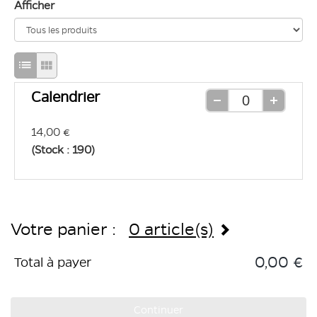
Afficher
Passage
Passage
en
en
Calendrier
mode
mode
Retirer
Ajouter
une
une
d'affichage
d'affichage
14,00 €
unité
unité
(Stock : 190)
liste
grille
Votre panier :
0 article(s)
0,00 €
Total à payer
Continuer