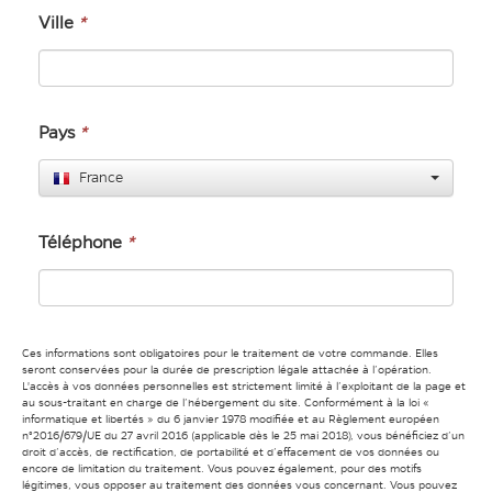
Ville
*
Pays
*
France
Téléphone
*
Ces informations sont obligatoires pour le traitement de votre commande. Elles
seront conservées pour la durée de prescription légale attachée à l’opération.
L'accès à vos données personnelles est strictement limité à l’exploitant de la page et
au sous-traitant en charge de l’hébergement du site. Conformément à la loi «
informatique et libertés » du 6 janvier 1978 modifiée et au Règlement européen
n°2016/679/UE du 27 avril 2016 (applicable dès le 25 mai 2018), vous bénéficiez d’un
droit d’accès, de rectification, de portabilité et d’effacement de vos données ou
encore de limitation du traitement. Vous pouvez également, pour des motifs
légitimes, vous opposer au traitement des données vous concernant. Vous pouvez