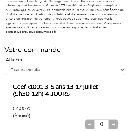
au sous-traitant en charge de l’hébergement du site. Conformément à la loi «
informatique et libertés » du 6 janvier 1978 modifiée et au Règlement européen
n°2016/679/UE du 27 avril 2016 (applicable dès le 25 mai 2018), vous bénéficiez d’un
droit d’accès, de rectification, de portabilité et d’effacement de vos données ou
encore de limitation du traitement. Vous pouvez également, pour des motifs
légitimes, vous opposer au traitement des données vous concernant. Vous pouvez
exercer ces droits en adressant un courriel au responsable du traitement :
contact@lecirqueduboutdumonde.fr
Votre commande
Afficher
Coef <1001 3-5 ans 13-17 juillet
(9h30-12h) 4 JOURS
64,00 €
(Épuisé)
Retirer
Ajouter