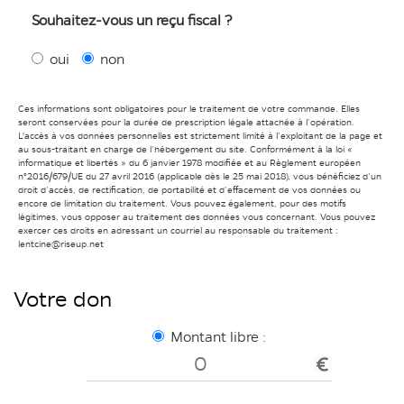
Souhaitez-vous un reçu fiscal ?
oui
non
Ces informations sont obligatoires pour le traitement de votre commande. Elles
seront conservées pour la durée de prescription légale attachée à l’opération.
L'accès à vos données personnelles est strictement limité à l’exploitant de la page et
au sous-traitant en charge de l’hébergement du site. Conformément à la loi «
informatique et libertés » du 6 janvier 1978 modifiée et au Règlement européen
n°2016/679/UE du 27 avril 2016 (applicable dès le 25 mai 2018), vous bénéficiez d’un
droit d’accès, de rectification, de portabilité et d’effacement de vos données ou
encore de limitation du traitement. Vous pouvez également, pour des motifs
légitimes, vous opposer au traitement des données vous concernant. Vous pouvez
exercer ces droits en adressant un courriel au responsable du traitement :
lentcine@riseup.net
Votre don
Montant libre :