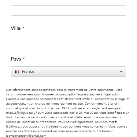
Ville
*
Pays
*
France
Ces informations sont obligatoires pour le traitement de votre commande. Elles
seront conservées pour la durée de prescription légale attachée à l’opération.
L'accès à vos données personnelles est strictement limité à l’exploitant de la page et
au sous-traitant en charge de l’hébergement du site. Conformément à la loi «
informatique et libertés » du 6 janvier 1978 modifiée et au Règlement européen
n°2016/679/UE du 27 avril 2016 (applicable dès le 25 mai 2018), vous bénéficiez d’un
droit d’accès, de rectification, de portabilité et d’effacement de vos données ou
encore de limitation du traitement. Vous pouvez également, pour des motifs
légitimes, vous opposer au traitement des données vous concernant. Vous pouvez
exercer ces droits en adressant un courriel au responsable du traitement :
lesviolonsdebry@gmail.com