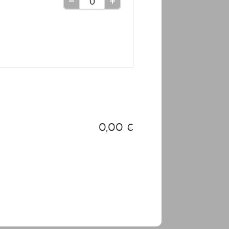
Retirer
Ajouter
une
une
unité
unité
0,00 €