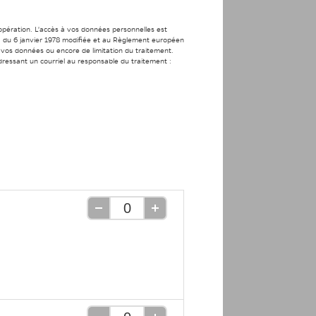
’opération. L'accès à vos données personnelles est
s » du 6 janvier 1978 modifiée et au Règlement européen
de vos données ou encore de limitation du traitement.
ressant un courriel au responsable du traitement :
Retirer
Ajouter
une
une
unité
unité