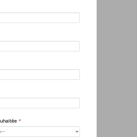
souhaitée
*