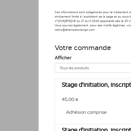
Ces informations sont obligatoires pour le traitement 
strictement limité à l’exploitant de la page et au sou
n°2016/679/UE du 27 avril 2016 (applicable dès le 25 ma
Vous pouvez également, pour des motifs légitimes, vo
cathy@letempsdutango.com
Votre commande
Afficher
Stage d'initiation, inscri
45,00 €
Adhésion comprise
Stage d'initiation, inscri