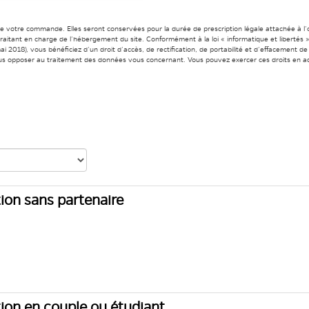
de votre commande. Elles seront conservées pour la durée de prescription légale attachée à l
s-traitant en charge de l’hébergement du site. Conformément à la loi « informatique et liberté
i 2018), vous bénéficiez d’un droit d’accès, de rectification, de portabilité et d’effacement 
us opposer au traitement des données vous concernant. Vous pouvez exercer ces droits en ad
ption sans partenaire
ption en couple ou étudiant