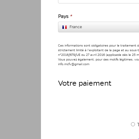
Pays
*
France
Ces informations sont obligatoires pour le traitement 
strictement limité à l’exploitant de la page et au sou
n°2016/679/UE du 27 avril 2016 (applicable dès le 25 ma
Vous pouvez également, pour des motifs légitimes, vo
info.mcfv@gmail.com
Votre paiement