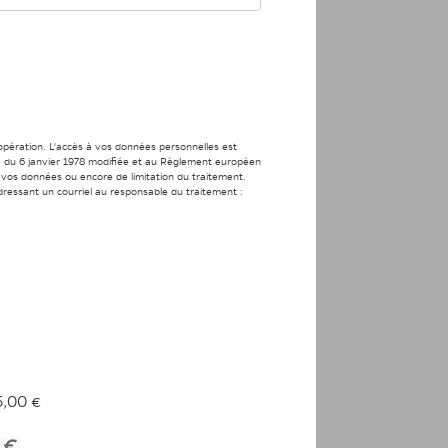
’opération. L'accès à vos données personnelles est
s » du 6 janvier 1978 modifiée et au Règlement européen
de vos données ou encore de limitation du traitement.
ressant un courriel au responsable du traitement :
5,00 €