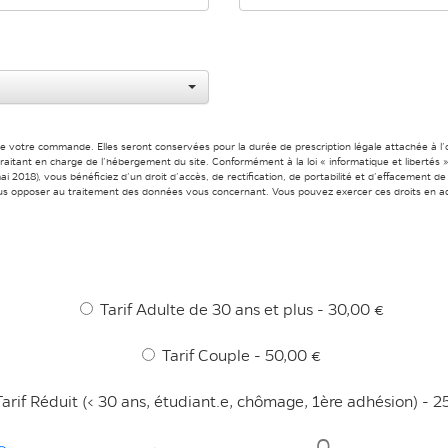
de votre commande. Elles seront conservées pour la durée de prescription légale attachée à l
s-traitant en charge de l’hébergement du site. Conformément à la loi « informatique et liberté
i 2018), vous bénéficiez d’un droit d’accès, de rectification, de portabilité et d’effacement 
us opposer au traitement des données vous concernant. Vous pouvez exercer ces droits en ad
Tarif Adulte de 30 ans et plus - 30,00 €
Tarif Couple - 50,00 €
Tarif Réduit (< 30 ans, étudiant.e, chômage, 1ère adhésion) - 2