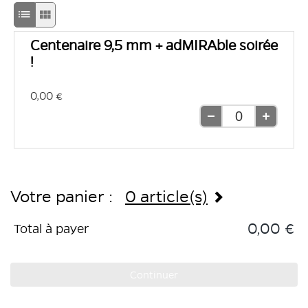
Passage
Passage
en
en
Centenaire 9,5 mm + adMIRAble soirée
mode
mode
!
d'affichage
d'affichage
0,00 €
liste
grille
Retirer
Ajouter
une
une
unité
unité
Votre panier :
0 article(s)
0,00 €
Total à payer
Continuer