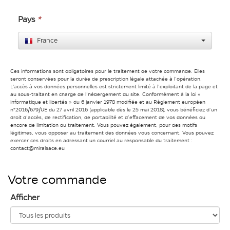
Pays
*
France
Ces informations sont obligatoires pour le traitement de votre commande. Elles
seront conservées pour la durée de prescription légale attachée à l’opération.
L'accès à vos données personnelles est strictement limité à l’exploitant de la page et
au sous-traitant en charge de l’hébergement du site. Conformément à la loi «
informatique et libertés » du 6 janvier 1978 modifiée et au Règlement européen
n°2016/679/UE du 27 avril 2016 (applicable dès le 25 mai 2018), vous bénéficiez d’un
droit d’accès, de rectification, de portabilité et d’effacement de vos données ou
encore de limitation du traitement. Vous pouvez également, pour des motifs
légitimes, vous opposer au traitement des données vous concernant. Vous pouvez
exercer ces droits en adressant un courriel au responsable du traitement :
contact@miralsace.eu
Votre commande
Afficher