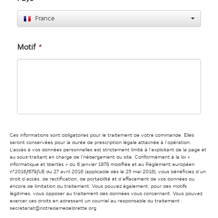
France
Motif
*
Ces informations sont obligatoires pour le traitement de votre commande. Elles
seront conservées pour la durée de prescription légale attachée à l’opération.
L'accès à vos données personnelles est strictement limité à l’exploitant de la page et
au sous-traitant en charge de l’hébergement du site. Conformément à la loi «
informatique et libertés » du 6 janvier 1978 modifiée et au Règlement européen
n°2016/679/UE du 27 avril 2016 (applicable dès le 25 mai 2018), vous bénéficiez d’un
droit d’accès, de rectification, de portabilité et d’effacement de vos données ou
encore de limitation du traitement. Vous pouvez également, pour des motifs
légitimes, vous opposer au traitement des données vous concernant. Vous pouvez
exercer ces droits en adressant un courriel au responsable du traitement :
secretariat@notredamedelorette.org