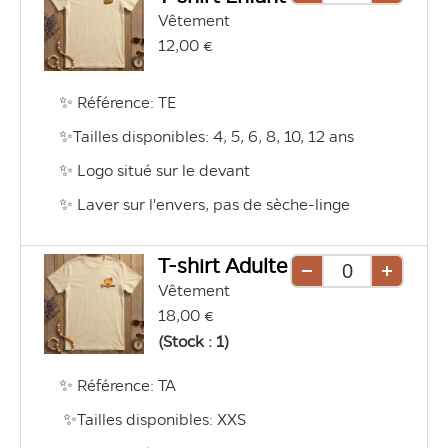
mode
mode
Vêtement
une
une
d'affichage
d'affichage
12,00 €
unité
unité
liste
grille
✨ Référence: TE
✨Tailles disponibles: 4, 5, 6, 8, 10, 12 ans
✨ Logo situé sur le devant
✨ Laver sur l'envers, pas de sèche-linge
T-shirt Adulte
Retirer
Ajouter
Vêtement
une
une
18,00 €
unité
unité
(Stock : 1)
✨ Référence: TA
 ✨Tailles disponibles: XXS 