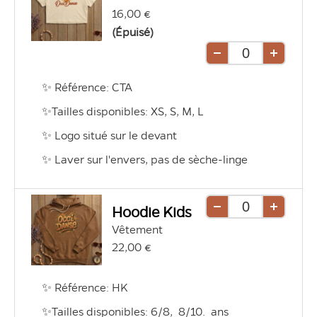
16,00 €
(Épuisé)
Retirer
Ajouter
une
une
✨ Référence: CTA
unité
unité
✨Tailles disponibles: XS, S, M, L 
✨ Logo situé sur le devant
✨ Laver sur l'envers, pas de sèche-linge
Hoodie Kids
Retirer
Ajouter
Vêtement
une
une
22,00 €
unité
unité
✨ Référence: HK
✨Tailles disponibles: 6/8,  8/10.  ans 