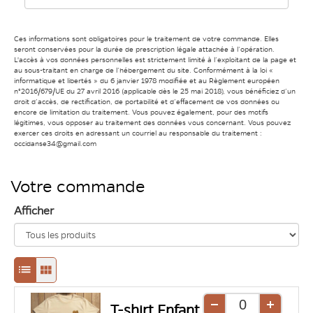
Ces informations sont obligatoires pour le traitement de votre commande. Elles
seront conservées pour la durée de prescription légale attachée à l’opération.
L'accès à vos données personnelles est strictement limité à l’exploitant de la page et
au sous-traitant en charge de l’hébergement du site. Conformément à la loi «
informatique et libertés » du 6 janvier 1978 modifiée et au Règlement européen
n°2016/679/UE du 27 avril 2016 (applicable dès le 25 mai 2018), vous bénéficiez d’un
droit d’accès, de rectification, de portabilité et d’effacement de vos données ou
encore de limitation du traitement. Vous pouvez également, pour des motifs
légitimes, vous opposer au traitement des données vous concernant. Vous pouvez
exercer ces droits en adressant un courriel au responsable du traitement :
occidanse34@gmail.com
Votre commande
Afficher
Passage
Passage
en
en
T-shirt Enfant
Retirer
Ajouter