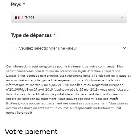
Pays
*
France
Type de dépenses
*
Ces informations sont obligatoires pour le traitement de votre commande. Elles
seront conservées pour la durée de prescription légale attachée à l’opération.
L'accès à vos données personnelles est strictement limité à l’exploitant de la page et
au sous-traitant en charge de l’hébergement du site. Conformément à la loi «
informatique et libertés » du 6 janvier 1978 modifiée et au Règlement européen
n°2016/679/UE du 27 avril 2016 (applicable dès le 25 mai 2018), vous bénéficiez d’un
droit d’accès, de rectification, de portabilité et d’effacement de vos données ou
encore de limitation du traitement. Vous pouvez également, pour des motifs
légitimes, vous opposer au traitement des données vous concernant. Vous pouvez
exercer ces droits en adressant un courriel au responsable du traitement : pat-
dumet@orange.fr
Votre paiement