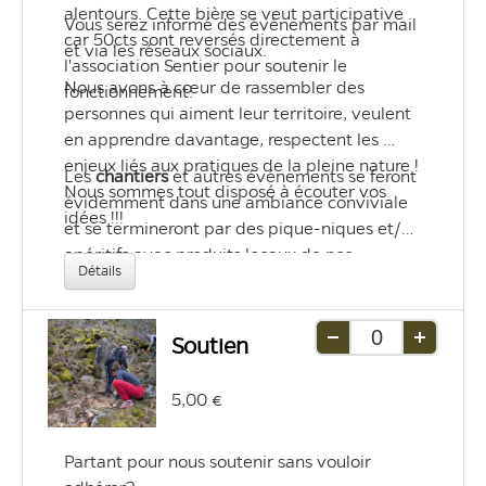
alentours. Cette bière se veut participative 
Vous serez informé des évènements par mail 
car 50cts sont reversés directement à 
et via les réseaux sociaux. 
l'association Sentier pour soutenir le 
Nous avons à cœur de rassembler des 
fonctionnement. 
personnes qui aiment leur territoire, veulent 
en apprendre davantage, respectent les 
enjeux liés aux pratiques de la pleine nature ! 
Les 
chantiers
 et autres événements se feront 
Nous sommes tout disposé à écouter vos 
évidemment dans une ambiance conviviale 
idées !!! 
et se termineront par des pique-niques et/ou 
apéritifs avec produits locaux de nos 
Détails
partenaires (la Brasserie du Larzac, le café 
culturel du Pic Vert, la brasserie de la Jonte, 
etc.) 
Soutien
Retirer
Ajouter
une
une
5,00 €
unité
unité
Partant pour nous soutenir sans vouloir 