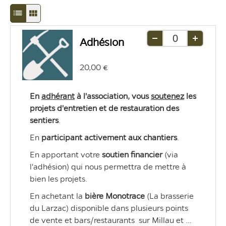
Passage
Passage
en
en
Adhésion
mode
mode
Retirer
Ajouter
une
une
d'affichage
d'affichage
20,00 €
unité
unité
liste
grille
En 
adhérant
 à l'association, vous 
soutenez
 les 
projets d'entretien et de restauration des 
sentiers
.
En 
participant
activement
aux
chantiers
.  
En apportant votre 
soutien
financier
 (via 
l'adhésion) qui nous permettra de mettre à 
bien les projets. 
En achetant la 
bière
Monotrace
 (La brasserie 
du Larzac) disponible dans plusieurs points 
de vente et bars/restaurants  sur Millau et 