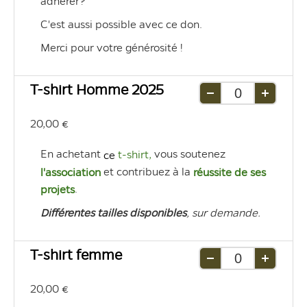
adhérer? 
C'est aussi possible avec ce don. 
Merci pour votre générosité ! 
T-shirt Homme 2025
Retirer
Ajouter
une
une
20,00 €
unité
unité
En achetant 
 vous soutenez 
 t-shirt
,
ce
et contribuez à la 
l'association 
réussite de ses 
. 
projets
Différentes tailles disponibles
, sur demande. 
T-shirt femme
Retirer
Ajouter
une
une
20,00 €
unité
unité