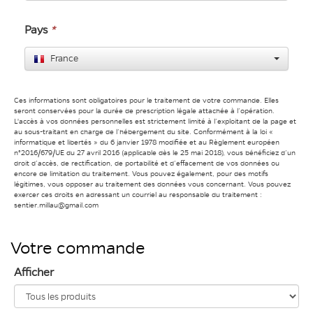
Pays
*
France
Ces informations sont obligatoires pour le traitement de votre commande. Elles
seront conservées pour la durée de prescription légale attachée à l’opération.
L'accès à vos données personnelles est strictement limité à l’exploitant de la page et
au sous-traitant en charge de l’hébergement du site. Conformément à la loi «
informatique et libertés » du 6 janvier 1978 modifiée et au Règlement européen
n°2016/679/UE du 27 avril 2016 (applicable dès le 25 mai 2018), vous bénéficiez d’un
droit d’accès, de rectification, de portabilité et d’effacement de vos données ou
encore de limitation du traitement. Vous pouvez également, pour des motifs
légitimes, vous opposer au traitement des données vous concernant. Vous pouvez
exercer ces droits en adressant un courriel au responsable du traitement :
sentier.millau@gmail.com
Votre commande
Afficher