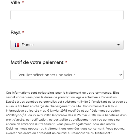
Ville
*
Pays
*
France
Motif de votre paiement
*
Ces informations sont obligatoires pour le traitement de votre commande. Elles
seront conservées pour la durée de prescription légale attachée à l’opération.
L'accès à vos données personnelles est strictement limité à l’exploitant de la page et
au sous-traitant en charge de l’hébergement du site. Conformément à la loi «
informatique et libertés » du 6 janvier 1978 modifiée et au Règlement européen
n°2016/679/UE du 27 avril 2016 (applicable dès le 25 mai 2018), vous bénéficiez d’un
droit d’accès, de rectification, de portabilité et d’effacement de vos données ou
encore de limitation du traitement. Vous pouvez également, pour des motifs
légitimes, vous opposer au traitement des données vous concernant. Vous pouvez
exercer ces droits en adressant un courriel au responsable du traitement :