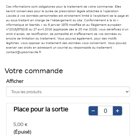
Ces informations sont obligatoires pour le traitement de votre commande. Elles
seront conservées pour la durée de prescription légale attachée à l’opération.
L'accès à vos données personnelles est strictement limité à l’exploitant de la page et
au sous-traitant en charge de l’hébergement du site. Conformément à la loi «
informatique et libertés » du 6 janvier 1978 modifiée et au Règlement européen
n°2016/679/UE du 27 avril 2016 (applicable dès le 25 mai 2018), vous bénéficiez d’un
droit d’accès, de rectification, de portabilité et d’effacement de vos données ou
encore de limitation du traitement. Vous pouvez également, pour des motifs
légitimes, vous opposer au traitement des données vous concernant. Vous pouvez
exercer ces droits en adressant un courriel au responsable du traitement :
contact@upbonneville.fr
Votre commande
Afficher
Place pour la sortie
Retirer
Ajouter
une
une
5,00 €
unité
unité
(Épuisé)